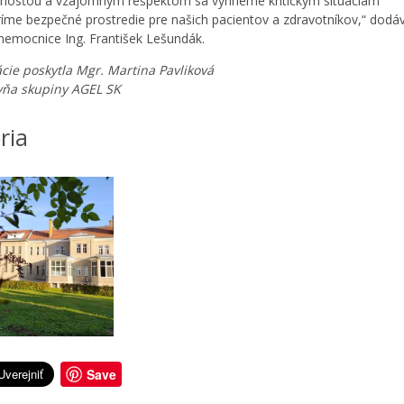
nosťou a vzájomným rešpektom sa vyhneme kritickým situáciám
ríme bezpečné prostredie pre našich pacientov a zdravotníkov,“ dodá
ľ nemocnice Ing. František Lešundák.
cie poskytla Mgr. Martina Pavliková
yňa skupiny AGEL SK
ria
Save