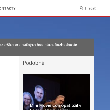
Oznámenia funkcií, zamestnaní, činností a
majetkových pomerov verejného funkcionára
ONTAKTY
Hľadať
eskorších ordinačných hodinách. Rozhodnutie
Podobné
Mini Movie Con opäť ožil v