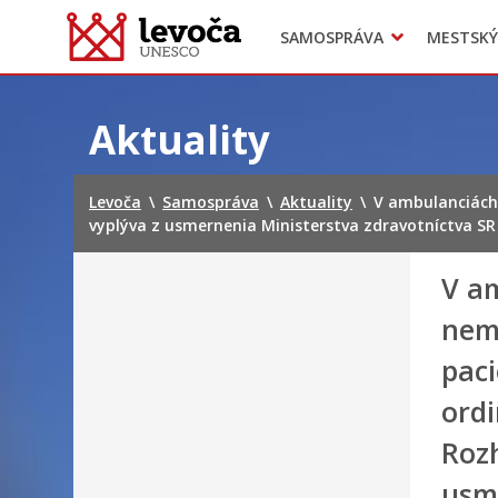
SAMOSPRÁVA
MESTSKÝ
Dokumenty mesta
Projekty
Doprava
Preskočiť
na
Aktuality
obsah
Levoča
\
Samospráva
\
Aktuality
\
V ambulanciách 
vyplýva z usmernenia Ministerstva zdravotníctva SR
V a
nem
paci
ord
Roz
usm