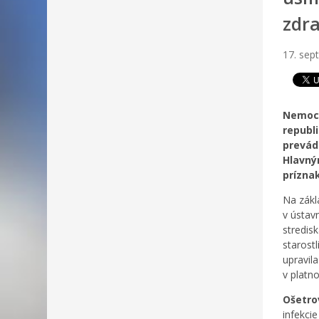
zdra
17. sep
Nemocn
republ
prevád
Hlavný
prízna
Na zákl
v ústav
stredis
starost
upravil
v platn
Ošetro
infekcie