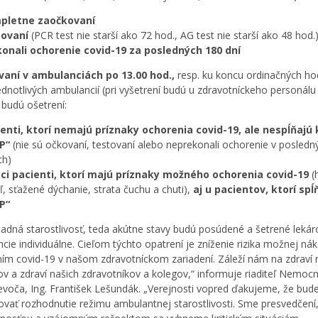
pletne zaočkovaní
tovaní
(PCR test nie starší ako 72 hod., AG test nie starší ako 48 hod.
onali ochorenie covid-19 za posledných 180 dní
vaní v ambulanciách po 13.00 hod.,
resp. ku koncu ordinačných ho
ednotlivých ambulancií (pri vyšetrení budú u zdravotníckeho personálu
budú ošetrení:
enti, ktorí nemajú príznaky ochorenia covid-19, ale nespĺňajú 
P“
(nie sú očkovaní, testovaní alebo neprekonali ochorenie v posledn
ch)
ci pacienti, ktorí majú príznaky možného ochorenia covid-19
(
ľ, sťažené dýchanie, strata čuchu a chuti),
aj u pacientov, ktorí spĺ
P“
adná starostlivosť, teda akútne stavy budú posúdené a šetrené leká
cie individuálne. Cieľom týchto opatrení je zníženie rizika možnej ná
ím covid-19 v našom zdravotníckom zariadení. Záleží nám na zdraví 
ov a zdraví našich zdravotníkov a kolegov,“ informuje riaditeľ Nemocn
voča, Ing. František Lešundák. „Verejnosti vopred ďakujeme, že bud
ovať rozhodnutie režimu ambulantnej starostlivosti. Sme presvedčení