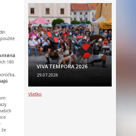
)
dín
 použité
kritériá
ých 180
VIVA TEMPORA 2026
horúčka,
29.07.2026
ňajú
Všetko
rom
kazy
našich
ice
e
, že