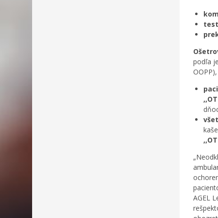
kom
tes
prek
Ošetro
podľa j
OOPP), 
paci
,,OT
dňo
všet
kaše
,,OT
„Neodkl
ambulan
ochoren
pacient
AGEL Le
rešpekt