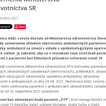
votníctva SR
tembra 2021
Save
ica AGEL Levoča dostala od Ministerstva zdravotníctva Slov
iky usmernenie ohľadom ošetrovania ambulantných pacientov
zky ambulancií sa zmení v súlade s epidemiologickými opatre
m cieľom je zabrániť, aby sa v rovnakom čase stretávali pacie
kmi s pacientmi bez klinických príznakov ochorenia covid-19.
ade Usmernenia Ministerstva zdravotníctva SR k testovaniu pacientov
ných zdravotníckych zariadeniach (nemocniciach), poliklinikách, zdrav
kách združujúcich zdravotnícke zariadenia ambulantnej zdravotnej
livosti a ambulanciách zo dňa 24. 08. 2021, Nemocnica AGEL Levoča a
a režim ošetrovania pacientov v ambulanciách zdravotníckeho zariade
osti od 16. septembra 2021 nasledovne:
vaní bez obmedzení budú pacienti „OTP“,
ktorí nemajú klinické 
 covid-19 (horúčka, kašeľ, sťažené dýchanie, strata čuchu a chuti):