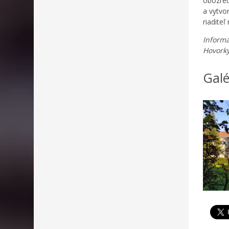
obozret
a vytvo
riadite
Informá
Hovork
Galé