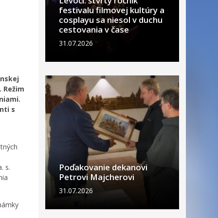
Levoči: štvrtý ročník
festivalu filmovej kultúry a
cosplayu sa niesol v duchu
cestovania v čase
31.07.2026
enskej
. Režim
niami.
nti s
otných
Poďakovanie dekanovi
. s.
Petrovi Majcherovi
nia
31.07.2026
známky