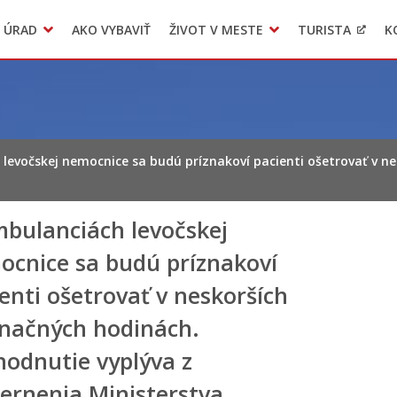
 ÚRAD
AKO VYBAVIŤ
ŽIVOT V MESTE
TURISTA
K
Transparentné mesto
Voľba hlavného kontrolóra mesta Levoča
LIMKA
levočskej nemocnice sa budú príznakoví pacienti ošetrovať v n
mbulanciách levočskej
ocnice sa budú príznakoví
enti ošetrovať v neskorších
inačných hodinách.
hodnutie vyplýva z
ernenia Ministerstva