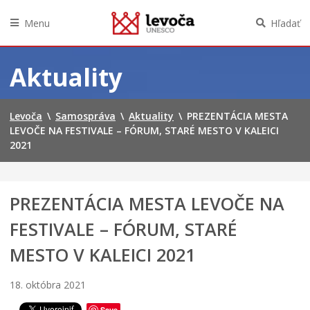
Menu
Hľadať
Preskočiť
na
Aktuality
obsah
Levoča
\
Samospráva
\
Aktuality
\
PREZENTÁCIA MESTA
M
LEVOČE NA FESTIVALE – FÓRUM, STARÉ MESTO V KALEICI
i
2021
n
i
M
o
PREZENTÁCIA MESTA LEVOČE NA
v
FESTIVALE – FÓRUM, STARÉ
i
e
MESTO V KALEICI 2021
C
o
n
18. októbra 2021
o
p
Save