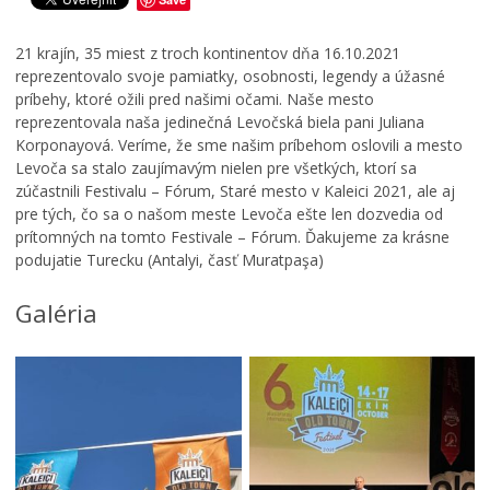
ä
ť
21 krajín, 35 miest z troch kontinentov dňa 16.10.2021
o
reprezentovalo svoje pamiatky, osobnosti, legendy a úžasné
ž
príbehy, ktoré ožili pred našimi očami. Naše mesto
i
reprezentovala naša jedinečná Levočská biela pani Juliana
l
Korponayová. Veríme, že sme našim príbehom oslovili a mesto
v
Levoča sa stalo zaujímavým nielen pre všetkých, ktorí sa
L
zúčastnili Festivalu – Fórum, Staré mesto v Kaleici 2021, ale aj
e
pre tých, čo sa o našom meste Levoča ešte len dozvedia od
v
prítomných na tomto Festivale – Fórum. Ďakujeme za krásne
o
podujatie Turecku (Antalyi, časť Muratpaşa)
č
i
:
Galéria
š
t
v
r
t
ý
r
o