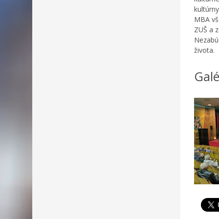
kultúrn
MBA vše
ZUŠ a z
Nezabúd
života.
Galé