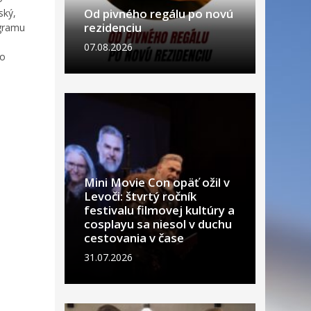
Od pivného regálu po novú
ský,
rezidenciu
ogramu
07.08.2026
ho
Mini Movie Con opäť ožil v
Levoči: štvrtý ročník
festivalu filmovej kultúry a
cosplayu sa niesol v duchu
cestovania v čase
31.07.2026