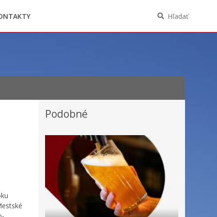
Oznámenia funkcií, zamestnaní, činností a
majetkových pomerov verejného funkcionára
ONTAKTY
Hľadať
Podobné
oku
Mestské
o-