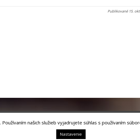
Publikované
15. ok
. Používaním našich služieb vyjadrujete súhlas s používaním súbor
chnology, s.r.o.
Nastavenie
54 01 Levoča,
webmaster@levoca.sk
|
Vyhlásenie o prístupnosti
|
Ochrana osobný