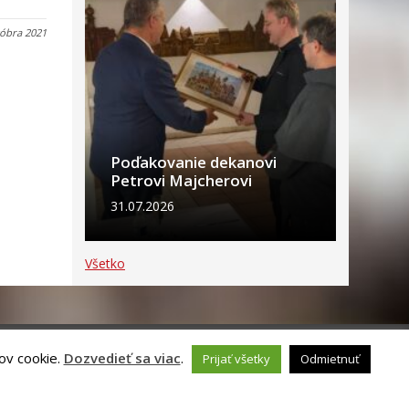
tóbra 2021
Poďakovanie dekanovi
Petrovi Majcherovi
31.07.2026
Všetko
ov cookie.
Dozvedieť sa viac
.
Prijať všetky
Odmietnuť
ch údajov