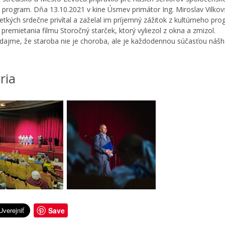
y program. Dňa 13.10.2021 v kine Úsmev primátor Ing. Miroslav Vilkov
tkých srdečne privítal a zaželal im príjemný zážitok z kultúrneho pr
 premietania filmu Storočný starček, ktorý vyliezol z okna a zmizol.
ajme, že staroba nie je choroba, ale je každodennou súčasťou náš
ria
Save