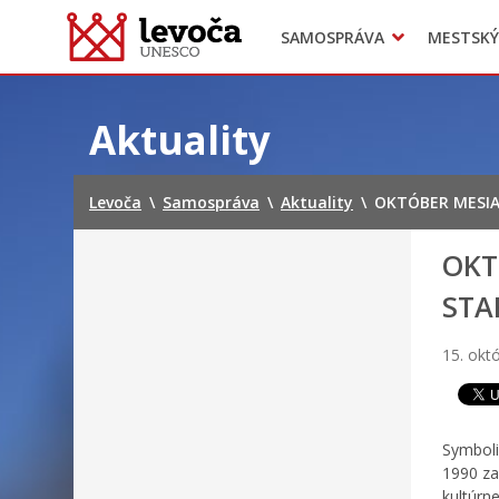
SAMOSPRÁVA
MESTSKÝ
Dokumenty mesta
Projekty
Doprava
Preskočiť
na
Aktuality
obsah
Levoča
\
Samospráva
\
Aktuality
\
OKTÓBER MESIA
OKT
STA
15. okt
Symboli
1990 za
kultúrn