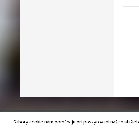
Súbory cookie nám pomáhajú pri poskytovaní našich služieb
Riešenie
ANTIK SMART CITY
| Technický prevádzkovateľ – MVI Te
Správca webového sídla: Mesto Levoča, Námestie Majstra Pavla 4, 0