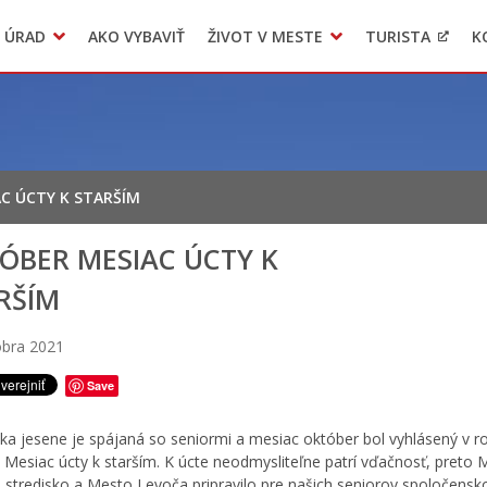
 ÚRAD
AKO VYBAVIŤ
ŽIVOT V MESTE
TURISTA
K
Transparentné mesto
Voľba hlavného kontrolóra mesta Levoča
LIMKA
C ÚCTY K STARŠÍM
ÓBER MESIAC ÚCTY K
RŠÍM
óbra 2021
Save
ka jesene je spájaná so seniormi a mesiac október bol vyhlásený v r
 Mesiac úcty k starším. K úcte neodmysliteľne patrí vďačnosť, preto 
e stredisko a Mesto Levoča pripravilo pre našich seniorov spoločensk