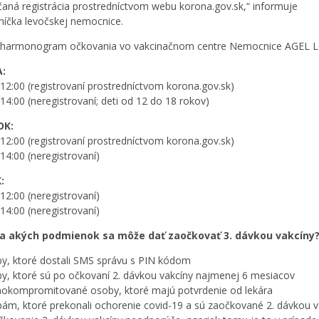
aná registrácia prostredníctvom webu korona.gov.sk,“ informuje
íčka levočskej nemocnice.
 harmonogram očkovania vo vakcinačnom centre Nemocnice AGEL L
EDA:
 12:00 (registrovaní prostredníctvom korona.gov.sk)
 14:00 (neregistrovaní; deti od 12 do 18 rokov)
RTOK:
 12:00 (registrovaní prostredníctvom korona.gov.sk)
14:00 (neregistrovaní)
TOK:
12:00 (neregistrovaní)
14:00 (neregistrovaní)
za akých podmienok sa môže dať zaočkovať 3. dávkou vakcíny
y, ktoré dostali SMS správu s PIN kódom
y, ktoré sú po očkovaní 2. dávkou vakcíny najmenej 6 mesiacov
okompromitované osoby, ktoré majú potvrdenie od lekára
ám, ktoré prekonali ochorenie covid-19 a sú zaočkované 2. dávkou v