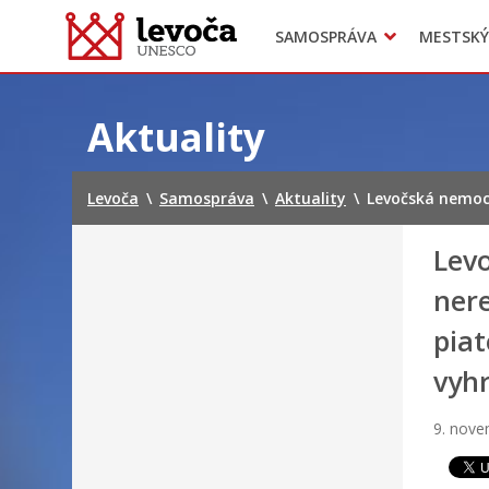
SAMOSPRÁVA
MESTSKÝ
Dokumenty mesta
Projekty
Doprava
Preskočiť
na
Aktuality
obsah
Levoča
\
Samospráva
\
Aktuality
\
Levočská nemocn
Lev
ner
piat
vyh
9. nov