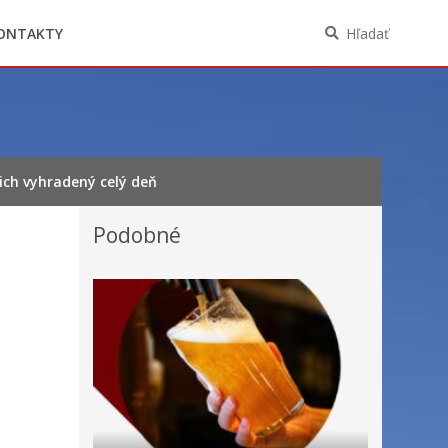
Oznámenia funkcií, zamestnaní, činností a
majetkových pomerov verejného funkcionára
ONTAKTY
Hľadať
ich vyhradený celý deň
Podobné