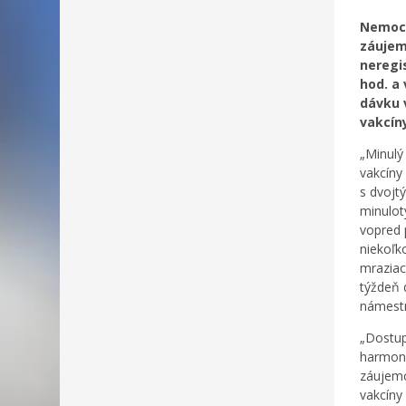
Nemocn
záujem
neregi
hod. a 
dávku v
vakcín
„Minulý
vakcíny
s dvojt
minulot
vopred 
niekoľk
mraziac
týždeň 
námestn
„Dostup
harmono
záujemc
vakcíny