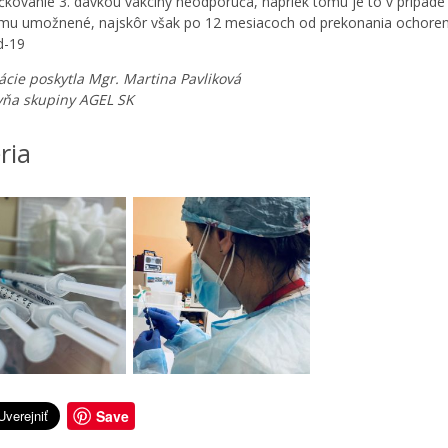
čkovanie 3. dávkou vakcíny neodporúča, napriek tomu je to v prípade 
mu umožnené, najskôr však po 12 mesiacoch od prekonania ochoren
d-19
ácie poskytla Mgr. Martina Pavliková
yňa skupiny AGEL SK
ria
Save