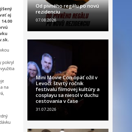
Od pivného regálu po novú
výšený
rezidenciu
ať aj
07.08.2026
 14.00
prvú
ávku
.sk.
ávkou
 pokryl
využitia
Mini Movie Con opäť ožil v
uje
Levoči: štvrtý ročník
ňa na
festivalu filmovej kultúry a
vá,
cosplayu sa niesol v duchu
cestovania v čase
31.07.2026
o
edný
 dávku