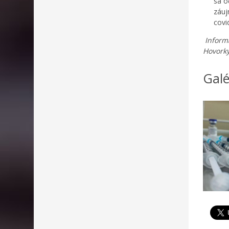
sa o
záuj
covi
Inform
Hovork
Galé