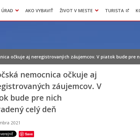
 ÚRAD
AKO VYBAVIŤ
ŽIVOT V MESTE
TURISTA
K
Transparentné mesto
Voľba hlavného kontrolóra mesta Levoča
LIMKA
ica očkuje aj neregistrovaných záujemcov. V piatok bude pre n
očská nemocnica očkuje aj
egistrovaných záujemcov. V
ok bude pre nich
radený celý deň
embra 2021
Save