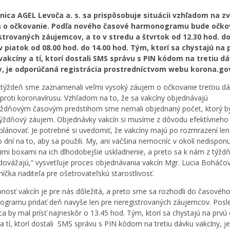
ica AGEL Levoča a. s. sa prispôsobuje situácii vzhľadom na z
 o očkovanie. Podľa nového časové harmonogramu bude očkov
strovaných záujemcov, a to v stredu a štvrtok od 12.30 hod. do
v piatok od 08.00 hod. do 14.00 hod. Tým, ktorí sa chystajú na 
akcíny a tí, ktorí dostali SMS správu s PIN kódom na tretiu d
y, je odporúčaná registrácia prostredníctvom webu korona.gov
 týždeň sme zaznamenali veľmi vysoký záujem o očkovanie treťou d
 proti koronavírusu. Vzhľadom na to, že sa vakcíny objednávajú
ýždňovým časovým predstihom sme nemali objednaný počet, ktorý by
ýždňový záujem. Objednávky vakcín si musíme z dôvodu efektívneho 
plánovať. Je potrebné si uvedomiť, že vakcíny majú po rozmrazení len
o dní na to, aby sa použili. My, ani väčšina nemocníc v okolí nedispon
imi boxami na ich dlhodobejšie uskladnenie, a preto sa k nám z týžd
dovážajú,“ vysvetľuje proces objednávania vakcín Mgr. Lucia Boháčo
íčka riaditeľa pre ošetrovateľskú starostlivosť.
nosť vakcín je pre nás dôležitá, a preto sme sa rozhodli do časovéh
gramu pridať deň navyše len pre neregistrovaných záujemcov. Posl
a by mal prísť najneskôr o 13.45 hod. Tým, ktorí sa chystajú na prvú
 a tí, ktorí dostali SMS správu s PIN kódom na tretiu dávku vakcíny, je