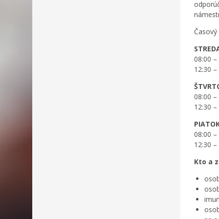
odporúč
námestn
Časový
STR
08:00 –
12:30 –
ŠTV
08:00 –
12:30 – 
PIA
08:00 – 
12:30 – 
Kto a 
osob
osob
imun
osob