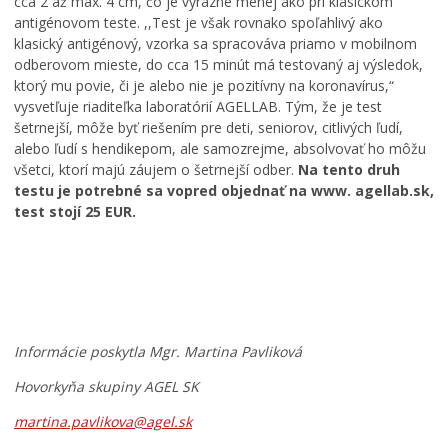
cca 2 až max. 4 cm, čo je výrazne menej ako pri klasickom
j
antigénovom teste. ,,Test je však rovnako spoľahlivý ako
k
klasický antigénový, vzorka sa spracováva priamo v mobilnom
u
odberovom mieste, do cca 15 minút má testovaný aj výsledok,
l
ktorý mu povie, či je alebo nie je pozitívny na koronavírus,“
t
vysvetľuje riaditeľka laboratórií AGELLAB. Tým, že je test
ú
šetrnejší, môže byť riešením pre deti, seniorov, citlivých ľudí,
r
alebo ľudí s hendikepom, ale samozrejme, absolvovať ho môžu
y
a
všetci, ktorí majú záujem o šetrnejší odber.
Na tento druh
c
testu je potrebné sa vopred objednať na www. agellab.sk,
o
P
test stojí 25 EUR.
s
o
p
ď
l
a
a
k
O
y
o
d
u
v
p
s
a
Informácie poskytla Mgr. Martina Pavliková
i
a
n
Hovorkyňa skupiny AGEL SK
v
n
i
n
i
e
martina.pavlikova@agel.sk
é
e
d