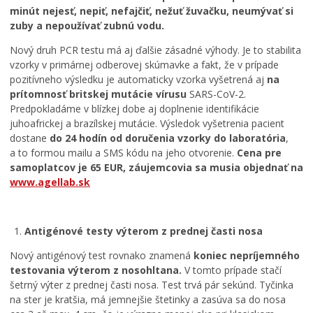
minút nejesť, nepiť, nefajčiť, nežuť žuvačku, neumývať si
r
zuby a nepoužívať zubnú vodu.
o
č
Nový druh PCR testu má aj ďalšie zásadné výhody. Je to stabilita
n
vzorky v primárnej odberovej skúmavke a fakt, že v prípade
í
pozitívneho výsledku je automaticky vzorka vyšetrená aj
na
k
prítomnosť britskej mutácie vírusu
SARS-CoV-2.
f
Predpokladáme v blízkej dobe aj doplnenie identifikácie
e
juhoafrickej a brazílskej mutácie. Výsledok vyšetrenia pacient
s
t
dostane
do 24 hodín od doručenia vzorky do laboratória
,
i
a to formou mailu a SMS kódu na jeho otvorenie.
Cena pre
v
samoplatcov je 65 EUR, záujemcovia sa musia objednať na
a
www.agellab.sk
l
u
f
Antigénové testy výterom z prednej časti nosa
i
l
Nový antigénový test rovnako znamená
koniec nepríjemného
m
testovania výterom z nosohltana.
V tomto prípade stačí
o
šetrný výter z prednej časti nosa. Test trvá pár sekúnd. Tyčinka
v
na ster je kratšia, má jemnejšie štetinky a zasúva sa do nosa
e