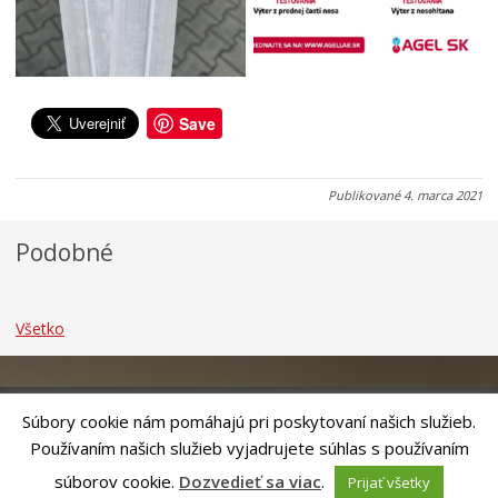
u
e
i
0
3
3
7
1
1
.
.
.
0
0
0
Save
8
7
7
.
.
.
2
2
2
Publikované
4. marca 2021
0
0
0
2
2
2
Podobné
6
6
6
Všetko
Súbory cookie nám pomáhajú pri poskytovaní našich služieb.
Používaním našich služieb vyjadrujete súhlas s používaním
Riešenie
ANTIK SMART CITY
| Technický prevádzkovateľ – MVI
Technology, s.r.o.
súborov cookie.
Dozvedieť sa viac
.
Prijať všetky
Správca webového sídla: Mesto Levoča, Námestie Majstra Pavla 4, 054 01