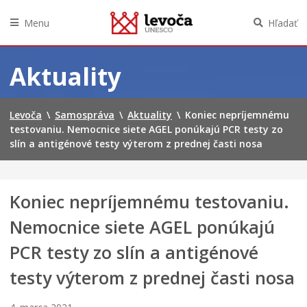
Menu
Hľadať
Preskočiť
na
Aktuality
obsah
Levoča
\
Samospráva
\
Aktuality
\
Koniec nepríjemnému
testovaniu. Nemocnice siete AGEL ponúkajú PCR testy zo
slín a antigénové testy výterom z prednej časti nosa
Koniec nepríjemnému testovaniu.
Nemocnice siete AGEL ponúkajú
PCR testy zo slín a antigénové
testy výterom z prednej časti nosa