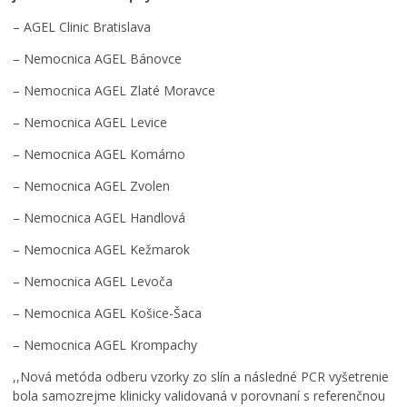
– AGEL Clinic Bratislava
– Nemocnica AGEL Bánovce
– Nemocnica AGEL Zlaté Moravce
– Nemocnica AGEL Levice
– Nemocnica AGEL Komárno
– Nemocnica AGEL Zvolen
M
– Nemocnica AGEL Handlová
i
n
– Nemocnica AGEL Kežmarok
i
– Nemocnica AGEL Levoča
M
o
– Nemocnica AGEL Košice-Šaca
v
i
– Nemocnica AGEL Krompachy
e
C
,,Nová metóda odberu vzorky zo slín a následné PCR vyšetrenie
o
bola samozrejme klinicky validovaná v porovnaní s referenčnou