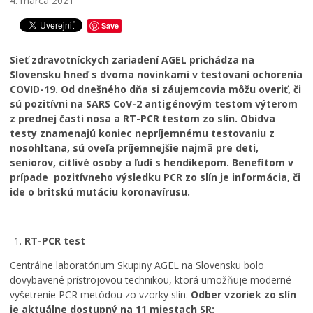
4. marca 2021
Save
Sieť zdravotníckych zariadení AGEL prichádza na
Slovensku hneď s dvoma novinkami v testovaní ochorenia
COVID-19. Od dnešného dňa si záujemcovia môžu overiť, či
sú pozitívni na SARS CoV-2 antigénovým testom výterom
z prednej časti nosa a RT-PCR testom zo slín. Obidva
testy znamenajú koniec nepríjemnému testovaniu z
nosohltana, sú oveľa príjemnejšie najmä pre deti,
seniorov, citlivé osoby a ľudí s hendikepom. Benefitom v
prípade pozitívneho výsledku PCR zo slín je informácia, či
ide o britskú mutáciu koronavírusu.
RT-PCR test
Centrálne laboratórium Skupiny AGEL na Slovensku bolo
dovybavené prístrojovou technikou, ktorá umožňuje moderné
vyšetrenie PCR metódou zo vzorky slín.
Odber vzoriek zo slín
je aktuálne dostupný na 11 miestach SR: