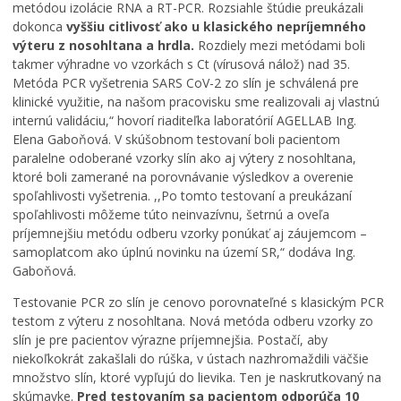
n
metódou izolácie RNA a RT-PCR. Rozsiahle štúdie preukázali
o
dokonca
vyššiu citlivosť ako u klasického nepríjemného
p
výteru z nosohltana a hrdla.
Rozdiely mezi metódami boli
ä
takmer výhradne vo vzorkách s Ct (vírusová nálož) nad 35.
ť
Metóda PCR vyšetrenia SARS CoV-2 zo slín je schválená pre
o
klinické využitie, na našom pracovisku sme realizovali aj vlastnú
ž
internú validáciu,“ hovorí riaditeľka laboratórií AGELLAB Ing.
i
Elena Gaboňová. V skúšobnom testovaní boli pacientom
l
paralelne odoberané vzorky slín ako aj výtery z nosohltana,
v
ktoré boli zamerané na porovnávanie výsledkov a overenie
L
spoľahlivosti vyšetrenia. ,,Po tomto testovaní a preukázaní
e
spoľahlivosti môžeme túto neinvazívnu, šetrnú a oveľa
v
príjemnejšiu metódu odberu vzorky ponúkať aj záujemcom –
o
samoplatcom ako úplnú novinku na území SR,“ dodáva Ing.
č
Gaboňová.
i
:
Testovanie PCR zo slín je cenovo porovnateľné s klasickým PCR
š
testom z výteru z nosohltana. Nová metóda odberu vzorky zo
t
slín je pre pacientov výrazne príjemnejšia. Postačí, aby
v
niekoľkokrát zakašlali do rúška, v ústach nazhromaždili väčšie
r
množstvo slín, ktoré vypľujú do lievika. Ten je naskrutkovaný na
t
skúmavke.
Pred testovaním sa pacientom odporúča 10
ý