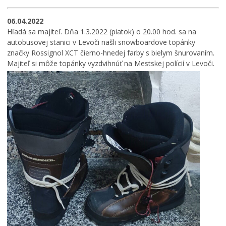
06.04.2022
Hľadá sa majiteľ. Dňa 1.3.2022 (piatok) o 20.00 hod. sa na
autobusovej stanici v Levoči našli snowboardove topánky
značky Rossignol XCT čierno-hnedej farby s bielym šnurovaním.
Majiteľ si môže topánky vyzdvihnúť na Mestskej polícií v Levoči.