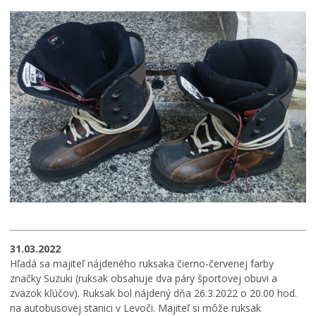
31.03.2022
Hľadá sa majiteľ nájdeného ruksaka čierno-červenej farby
značky Suzuki (ruksak obsahuje dva páry športovej obuvi a
zväzok kľúčov). Ruksak bol nájdený dňa 26.3.2022 o 20.00 hod.
na autobusovej stanici v Levoči. Majiteľ si môže ruksak