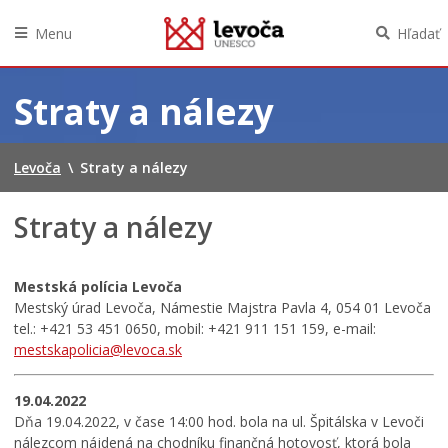
Menu
Hľadať
Preskočiť
na
Straty a nálezy
obsah
Levoča
\
Straty a nálezy
Straty a nálezy
Mestská polícia Levoča
Mestský úrad Levoča, Námestie Majstra Pavla 4, 054 01 Levoča
tel.: +421 53 451 0650, mobil: +421 911 151 159, e-mail:
mestskapolicia@levoca.sk
19.04.2022
Dňa 19.04.2022, v čase 14:00 hod. bola na ul. Špitálska v Levoči
nálezcom nájdená na chodníku finančná hotovosť, ktorá bola