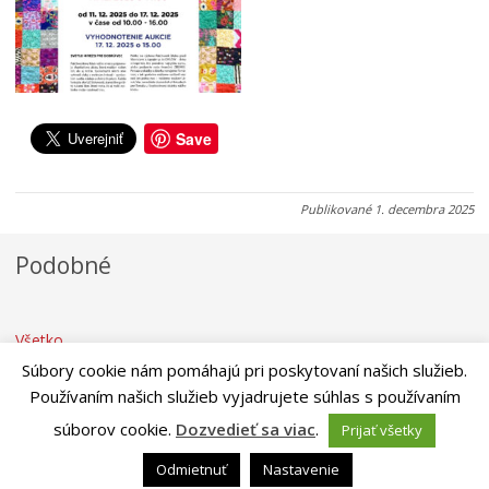
.
.
.
a
a
a
u
u
u
g
g
g
u
u
u
s
s
s
Save
t
t
t
a
a
a
2
2
2
Publikované
1. decembra 2025
0
0
0
2
2
2
Podobné
6
6
6
Všetko
Súbory cookie nám pomáhajú pri poskytovaní našich služieb.
Používaním našich služieb vyjadrujete súhlas s používaním
súborov cookie.
Dozvedieť sa viac
.
Prijať všetky
Riešenie
ANTIK SMART CITY
| Technický prevádzkovateľ – MVI
Odmietnuť
Nastavenie
Technology, s.r.o.