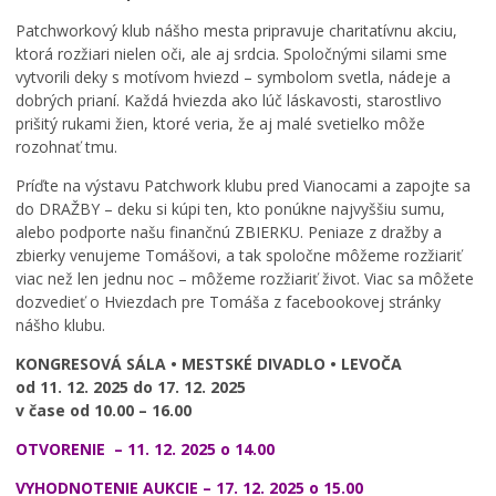
Patchworkový klub nášho mesta pripravuje charitatívnu akciu,
ktorá rozžiari nielen oči, ale aj srdcia. Spoločnými silami sme
vytvorili deky s motívom hviezd – symbolom svetla, nádeje a
dobrých prianí. Každá hviezda ako lúč láskavosti, starostlivo
prišitý rukami žien, ktoré veria, že aj malé svetielko môže
rozohnať tmu.
Príďte na výstavu Patchwork klubu pred Vianocami a zapojte sa
do DRAŽBY – deku si kúpi ten, kto ponúkne najvyššiu sumu,
alebo podporte našu finančnú ZBIERKU. Peniaze z dražby a
zbierky venujeme Tomášovi, a tak spoločne môžeme rozžiariť
viac než len jednu noc – môžeme rozžiariť život. Viac sa môžete
dozvedieť o Hviezdach pre Tomáša z facebookovej stránky
nášho klubu.
KONGRESOVÁ SÁLA •
MESTSKÉ DIVADLO • LEVOČA
od
11. 12. 2025
do
17. 12. 2025
v čase od 10.00 – 16.00
OTVORENIE
–
11. 12. 2025 o 14.00
VYHODNOTENIE AUKCIE –
17. 12. 2025 o 15.00