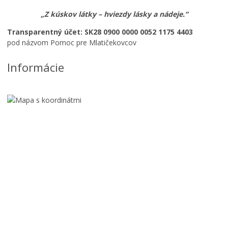
„Z kúskov látky – hviezdy lásky a nádeje.“
Transparentný účet: SK28 0900 0000 0052 1175 4403
pod názvom Pomoc pre Mlatičekovcov
Informácie
A
u
g
u
s
t
T
o
A
v
Z
J
ý
a
O
š
ž
M
p
i
N
o
l
Á
r
e
L
t
t