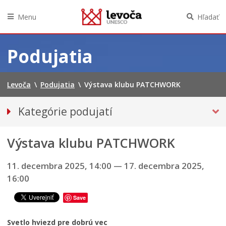
Menu
Hľadať
Preskočiť
na
Podujatia
obsah
Levoča
\
Podujatia
\
Výstava klubu PATCHWORK
Kategórie podujatí
VŠETKY PODUJATIA
Výstava klubu PATCHWORK
Hudba, tanec, divadlo
Múzeá, galérie, knižnice
11. decembra 2025, 14:00
—
17. decembra 2025,
Športové
16:00
VÝSTAVY
Save
INÉ PODUJATIA
Ročný prehľad
Svetlo hviezd pre dobrú vec