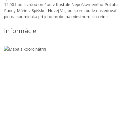
v
Z
15.00 hod. svätou omšou v Kostole Nepoškvrneného Počatia
ý
a
Panny Márie v Spišskej Novej Vsi, po ktorej bude nasledovať
š
ž
pietna spomienka pri jeho hrobe na miestnom cintoríne
p
i
o
l
Informácie
r
e
t
t
o
o
v
n
ý
a
p
Ž
r
a
e
b
h
e
ľ
j
L
a
c
e
d
e
t
s
1
n
t
.
é
e
a
D
1
u
Ž
.
g
A