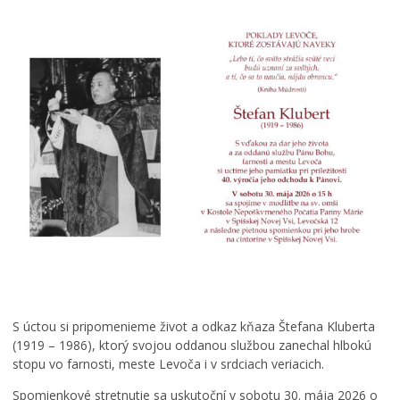
ROČNÝ PREHĽAD
A
u
g
S úctou si pripomenieme život a odkaz kňaza Štefana Kluberta
u
(1919 – 1986), ktorý svojou oddanou službou zanechal hlbokú
s
stopu vo farnosti, meste Levoča i v srdciach veriacich.
t
o
Spomienkové stretnutie sa uskutoční v sobotu 30. mája 2026 o