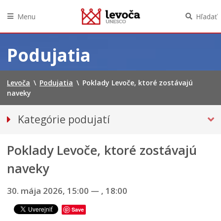
Menu
Hľadať
Preskočiť
na
Podujatia
obsah
Levoča
\
Podujatia
\
Poklady Levoče, ktoré zostávajú
naveky
Kategórie podujatí
VŠETKY PODUJATIA
Poklady Levoče, ktoré zostávajú
Hudba, tanec, divadlo
Múzeá, galérie, knižnice
naveky
Športové
30. mája 2026, 15:00
—
, 18:00
Výstavy
INÉ PODUJATIA
Save