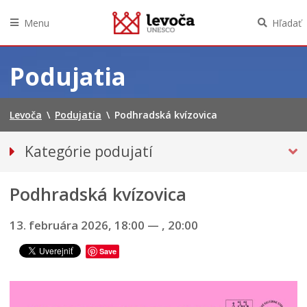
Menu
Hľadať
Preskočiť
na
Podujatia
obsah
Levoča
\
Podujatia
\
Podhradská kvízovica
Kategórie podujatí
VŠETKY PODUJATIA
Podhradská kvízovica
Hudba, tanec, divadlo
Múzeá, galérie, knižnice
13. februára 2026, 18:00
—
, 20:00
Športové
Save
Výstavy
INÉ PODUJATIA
ROČNÝ PREHĽAD