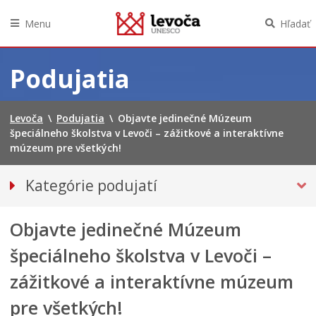
Menu
Hľadať
Preskočiť
na
Podujatia
obsah
Levoča
\
Podujatia
\
Objavte jedinečné Múzeum
špeciálneho školstva v Levoči – zážitkové a interaktívne
múzeum pre všetkých!
Kategórie podujatí
VŠETKY PODUJATIA
Objavte jedinečné Múzeum
Hudba, tanec, divadlo
MÚZEÁ, GALÉRIE, KNIŽNICE
špeciálneho školstva v Levoči –
Športové
zážitkové a interaktívne múzeum
Výstavy
pre všetkých!
INÉ PODUJATIA