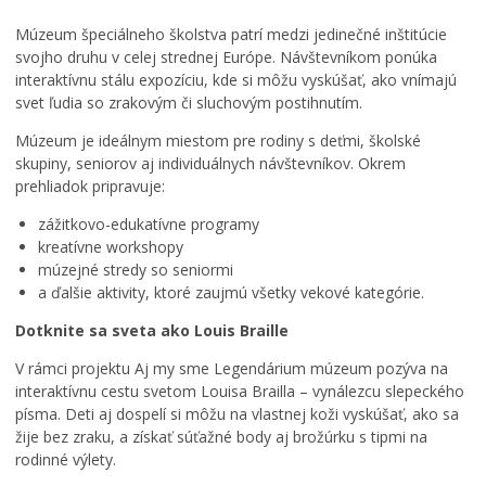
Múzeum špeciálneho školstva patrí medzi jedinečné inštitúcie
svojho druhu v celej strednej Európe. Návštevníkom ponúka
interaktívnu stálu expozíciu, kde si môžu vyskúšať, ako vnímajú
svet ľudia so zrakovým či sluchovým postihnutím.
Múzeum je ideálnym miestom pre rodiny s deťmi, školské
skupiny, seniorov aj individuálnych návštevníkov. Okrem
prehliadok pripravuje:
zážitkovo-edukatívne programy
kreatívne workshopy
múzejné stredy so seniormi
a ďalšie aktivity, ktoré zaujmú všetky vekové kategórie.
Dotknite sa sveta ako Louis Braille
V rámci projektu Aj my sme Legendárium múzeum pozýva na
interaktívnu cestu svetom Louisa Brailla – vynálezcu slepeckého
písma. Deti aj dospelí si môžu na vlastnej koži vyskúšať, ako sa
žije bez zraku, a získať súťažné body aj brožúrku s tipmi na
rodinné výlety.