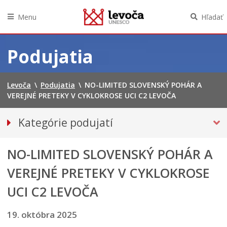
Menu
Hľadať
Preskočiť
na
Podujatia
obsah
Levoča
\
Podujatia
\
NO-LIMITED SLOVENSKÝ POHÁR A
VEREJNÉ PRETEKY V CYKLOKROSE UCI C2 LEVOČA
Kategórie podujatí
VŠETKY PODUJATIA
NO-LIMITED SLOVENSKÝ POHÁR A
Hudba, tanec, divadlo
Múzeá, galérie, knižnice
VEREJNÉ PRETEKY V CYKLOKROSE
ŠPORTOVÉ
UCI C2 LEVOČA
Výstavy
19. októbra 2025
INÉ PODUJATIA