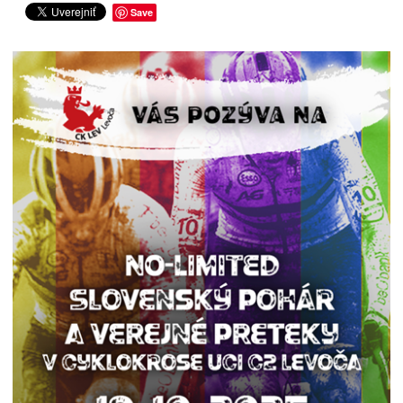
ROČNÝ PREHĽAD
Save