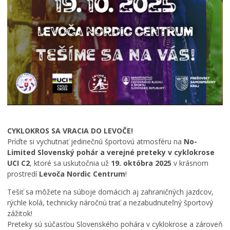
CYKLOKROS SA VRACIA DO LEVOČE!
Príďte si vychutnať jedinečnú športovú atmosféru na
No-
Limited Slovenský pohár a verejné preteky v cyklokrose
UCI C2
, ktoré sa uskutočnia už
19. októbra 2025
v krásnom
prostredí
Levoča Nordic Centrum
!
Tešiť sa môžete na súboje domácich aj zahraničných jazdcov,
rýchle kolá, technicky náročnú trať a nezabudnuteľný športový
zážitok!
A
Preteky sú súčasťou Slovenského pohára v cyklokrose a zároveň