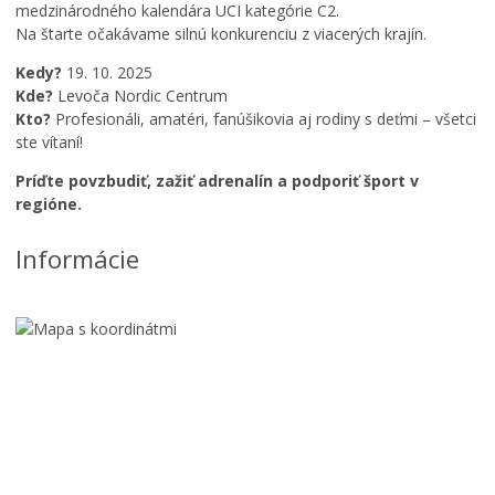
u
medzinárodného kalendára UCI kategórie C2.
g
Na štarte očakávame silnú konkurenciu z viacerých krajín.
u
Kedy?
19. 10. 2025
s
Kde?
Levoča Nordic Centrum
t
Kto?
Profesionáli, amatéri, fanúšikovia aj rodiny s deťmi – všetci
o
v
ste vítaní!
Z
ý
a
Príďte povzbudiť, zažiť adrenalín a podporiť šport v
š
ž
regióne.
p
i
o
l
Informácie
r
e
t
t
o
o
v
n
ý
a
p
Ž
r
a
e
b
h
e
ľ
j
L
a
c
e