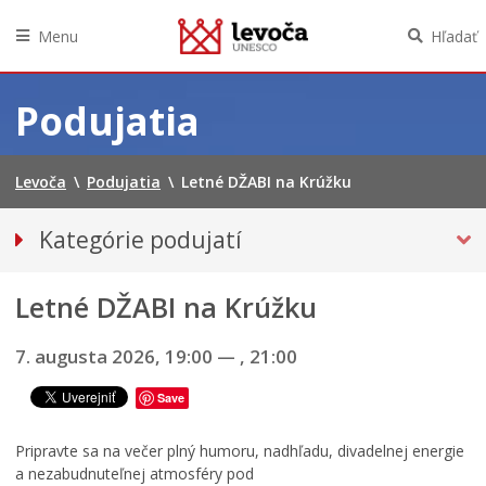
Menu
Hľadať
Preskočiť
na
Podujatia
obsah
Levoča
\
Podujatia
\
Letné DŽABI na Krúžku
Kategórie podujatí
VŠETKY PODUJATIA
Letné DŽABI na Krúžku
HUDBA, TANEC, DIVADLO
Múzeá, galérie, knižnice
7. augusta 2026, 19:00
—
, 21:00
Športové
Save
Výstavy
INÉ PODUJATIA
Pripravte sa na večer plný humoru, nadhľadu, divadelnej energie
a nezabudnuteľnej atmosféry pod
Ročný prehľad