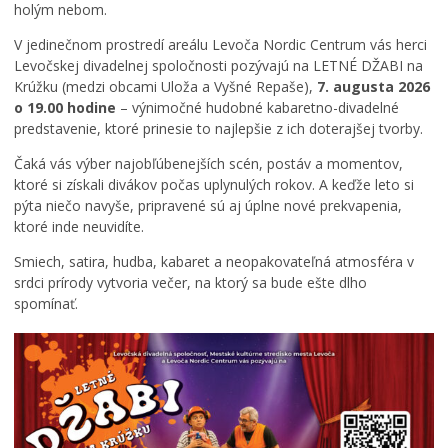
holým nebom.
V jedinečnom prostredí areálu Levoča Nordic Centrum vás herci
Levočskej divadelnej spoločnosti pozývajú na LETNÉ DŽABI na
Krúžku (medzi obcami Uloža a Vyšné Repaše),
7. augusta 2026
o 19.00 hodine
– výnimočné hudobné kabaretno-divadelné
predstavenie, ktoré prinesie to najlepšie z ich doterajšej tvorby.
X
Čaká vás výber najobľúbenejších scén, postáv a momentov,
I
ktoré si získali divákov počas uplynulých rokov. A keďže leto si
.
pýta niečo navyše, pripravené sú aj úplne nové prekvapenia,
r
ktoré inde neuvidíte.
o
č
Smiech, satira, hudba, kabaret a neopakovateľná atmosféra v
n
srdci prírody vytvoria večer, na ktorý sa bude ešte dlho
í
spomínať.
k
M
e
d
z
i
n