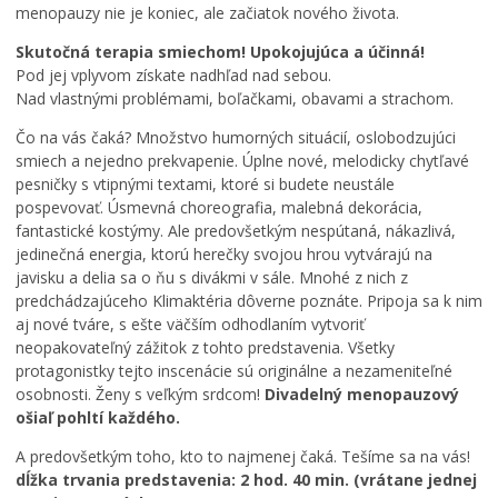
menopauzy nie je koniec, ale začiatok nového života.
Skutočná terapia smiechom! Upokojujúca a účinná!
Pod jej vplyvom získate nadhľad nad sebou.
Nad vlastnými problémami, boľačkami, obavami a strachom.
Čo na vás čaká? Množstvo humorných situácií, oslobodzujúci
smiech a nejedno prekvapenie. Úplne nové, melodicky chytľavé
pesničky s vtipnými textami, ktoré si budete neustále
pospevovať. Úsmevná choreografia, malebná dekorácia,
fantastické kostýmy. Ale predovšetkým nespútaná, nákazlivá,
jedinečná energia, ktorú herečky svojou hrou vytvárajú na
javisku a delia sa o ňu s divákmi v sále. Mnohé z nich z
predchádzajúceho Klimaktéria dôverne poznáte. Pripoja sa k nim
aj nové tváre, s ešte väčším odhodlaním vytvoriť
neopakovateľný zážitok z tohto predstavenia. Všetky
protagonistky tejto inscenácie sú originálne a nezameniteľné
osobnosti. Ženy s veľkým srdcom!
Divadelný menopauzový
ošiaľ pohltí každého.
A predovšetkým toho, kto to najmenej čaká. Tešíme sa na vás!
dĺžka trvania predstavenia: 2 hod. 40 min. (vrátane jednej