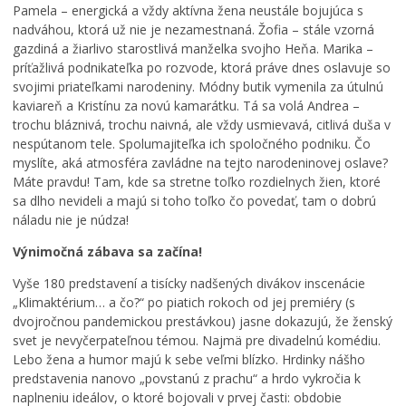
Pamela – energická a vždy aktívna žena neustále bojujúca s
nadváhou, ktorá už nie je nezamestnaná. Žofia – stále vzorná
gazdiná a žiarlivo starostlivá manželka svojho Heňa. Marika –
príťažlivá podnikateľka po rozvode, ktorá práve dnes oslavuje so
svojimi priateľkami narodeniny. Módny butik vymenila za útulnú
kaviareň a Kristínu za novú kamarátku. Tá sa volá Andrea –
trochu bláznivá, trochu naivná, ale vždy usmievavá, citlivá duša v
nespútanom tele. Spolumajiteľka ich spoločného podniku. Čo
myslíte, aká atmosféra zavládne na tejto narodeninovej oslave?
Máte pravdu! Tam, kde sa stretne toľko rozdielnych žien, ktoré
sa dlho nevideli a majú si toho toľko čo povedať, tam o dobrú
náladu nie je núdza!
Výnimočná zábava sa začína!
Vyše 180 predstavení a tisícky nadšených divákov inscenácie
„Klimaktérium… a čo?“ po piatich rokoch od jej premiéry (s
dvojročnou pandemickou prestávkou) jasne dokazujú, že ženský
svet je nevyčerpateľnou témou. Najmä pre divadelnú komédiu.
Lebo žena a humor majú k sebe veľmi blízko. Hrdinky nášho
predstavenia nanovo „povstanú z prachu“ a hrdo vykročia k
naplneniu ideálov, o ktoré bojovali v prvej časti: obdobie