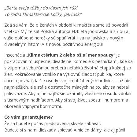
ROČNÝ PREHĽAD
„Berte svoje túžby do vlastných rúk!
To radia klimakterické kočky, jak lusk!“
Zdá sa vám, že o ženách v období klimaktéria sme už povedali
všetko? Mýlite sa! Poľská autorka Elżbieta Jodłowska a s ňou aj
vaše obľúbené herečky sú späť! Vrátili sa na javisko s novým
divadelným hitom! A s novou pozitívnou energiou!
Inscenácia „
Klimaktérium 2 alebo ošiaľ menopauzy
“ je
pokračovaním úspešnej divadelnej komédie s pesničkami, kde sa
s vtipom a sebairóniou preberá neľahká životná etapa každej zo
žien. Pokračovanie vzniklo na výslovnú žiadosť publika, ktoré
chcelo poznať ďalšie osudy svojich obľúbených hrdiniek – už nie
najmladších, ale stále dostatočne mladých na to, aby sa nebrali
príliš vážne. Aby aj tie najťažšie okamihy vlastného osudu zdolali
s úsmevným nadhľadom. Aby si svoj život spestrili humorom a
okorenili vtipnými bonmotmi.
Čo vám garantujeme?
Že sa budete počas predstavenia skvele zabávať.
Budete si s nami tlieskať a spievať. A nielen dámy, ale aj páni!