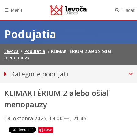
Menu
Hľadať
Preskočiť
na
Podujatia
obsah
Levoča
\
Podujatia
\
KLIMAKTÉRIUM 2 alebo ošiaľ
menopauzy
Kategórie podujatí
VŠETKY PODUJATIA
KLIMAKTÉRIUM 2 alebo ošiaľ
HUDBA, TANEC, DIVADLO
Múzeá, galérie, knižnice
menopauzy
Športové
18. októbra 2025, 19:00
—
, 21:45
Výstavy
INÉ PODUJATIA
Save