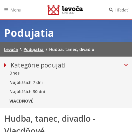
Menu
Hľadať
Preskočiť
na
Podujatia
obsah
Levoča
\
Podujatia
\
Hudba, tanec, divadlo
Kategórie podujatí
VŠETKY PODUJATIA
Dnes
HUDBA, TANEC, DIVADLO
Najbližších 7 dní
Múzeá, galérie, knižnice
Najbližších 30 dní
Športové
VIACDŇOVÉ
Výstavy
Hudba, tanec, divadlo -
Iné podujatia
Viacdňové
Ročný prehľad