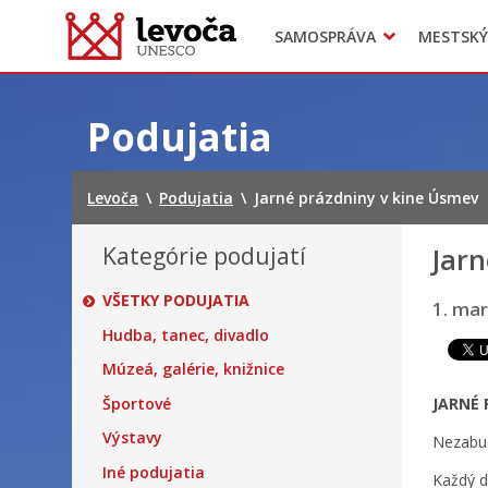
SAMOSPRÁVA
MESTSKÝ
Dokumenty mesta
Projekty
Doprava
Preskočiť
na
Podujatia
obsah
Levoča
\
Podujatia
\
Jarné prázdniny v kine Úsmev
Kategórie podujatí
Jarn
VŠETKY PODUJATIA
1. ma
Hudba, tanec, divadlo
Múzeá, galérie, knižnice
Športové
JARNÉ 
Výstavy
Nezabud
Iné podujatia
Každý d