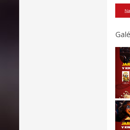
Na
Galé