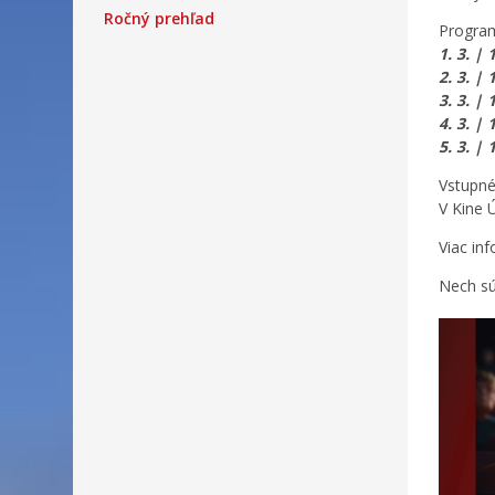
Ročný prehľad
Progra
1. 3. | 
2. 3. | 
3. 3. | 
4. 3. | 
5. 3. | 
Vstupné
V Kine 
Viac in
Nech sú