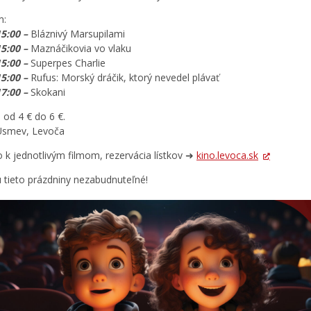
m:
15:00 –
Bláznivý Marsupilami
15:00 –
Maznáčikovia vo vlaku
15:00 –
Superpes Charlie
15:00 –
Rufus: Morský dráčik, ktorý nevedel plávať
17:00 –
Skokani
 od 4 € do 6 €.
Úsmev, Levoča
fo k jednotlivým filmom, rezervácia lístkov ➜
kino.levoca.sk
 tieto prázdniny nezabudnuteľné!