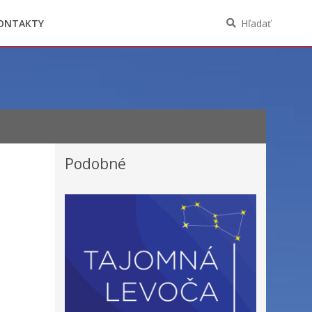
Oznámenia funkcií, zamestnaní, činností a
majetkových pomerov verejného funkcionára
ONTAKTY
Hľadať
Podobné