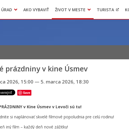
 ÚRAD
AKO VYBAVIŤ
ŽIVOT V MESTE
TURISTA
K
Transparentné mesto
Voľba hlavného kontrolóra mesta Levoča
LIMKA
é prázdniny v kine Úsmev
rca 2026, 15:00
—
5. marca 2026, 18:30
Save
PRÁZDNINY v Kine Úsmev v Levoči sú tu!
nite si naplánovať skvelé filmové popoludnia pre celú rodinu!
eň iný film – každý deň nové zážitky!