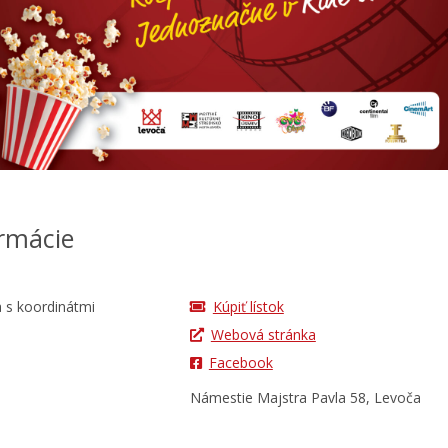
rmácie
Kúpiť lístok
Webová stránka
Facebook
Námestie Majstra Pavla 58, Levoča