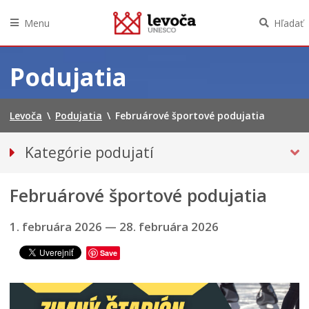
Menu
Hľadať
Preskočiť
na
Podujatia
obsah
Levoča
\
Podujatia
\
Februárové športové podujatia
Kategórie podujatí
VŠETKY PODUJATIA
Februárové športové podujatia
Hudba, tanec, divadlo
Múzeá, galérie, knižnice
1. februára 2026
—
28. februára 2026
ŠPORTOVÉ
Save
Výstavy
Iné podujatia
ROČNÝ PREHĽAD