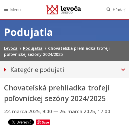
Menu
Hľadať
Preskočiť
na
Podujatia
obsah
Levoča
\
Podujatia
\
Chovateľská prehliadka trofejí
poľovníckej sezóny 2024/2025
Kategórie podujatí
VŠETKY PODUJATIA
Chovateľská prehliadka trofejí
Hudba, tanec, divadlo
Múzeá, galérie, knižnice
poľovníckej sezóny 2024/2025
Športové
22. marca 2025, 9:00
—
26. marca 2025, 17:00
VÝSTAVY
INÉ PODUJATIA
Save