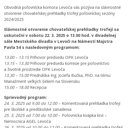
Ročný prehľad
Obvodná poľovnícka komora Levoča vás pozýva na slávnostné
otvorenie chovateľskej prehliadky trofejí poľovníckej sezóny
2024/2025
Slávnostné otvorenie chovateľskej prehliadky trofejí sa
uskutoční v sobotu 22. 3. 2025 o 13.00 hod. v divadelnej
sále Mestského divadla v Levoči na Námestí Majstra
Pavla 54 s nasledovným programom:
13.00 – 13.15
Príhovor predsedu OPK Levoča
13.15 – 13.30
Príhovor predsedu komisie pre poľovníctvo
a životné prostredie OPK Levoča
13.30 – 15.00
Prednáška Ing. Jozefa Bučka, PhD. na tému:
Manažment veľkých šeliem na Slovensku
15.00 – 18.00
Recepcia
Sprievodný program:
24. 3. 2025 od 9.00 do 12.00
– Komentovaná prehliadka trofejí
pre školské a predškolské zariadenia
25. 3. 2025 od 7.00 do 10.00
– Poľovnícka kvapka krvi –
Nemocnica AGEL Levoča
26. 3. 2025 od 10.00 do 12.00
– Komentovaná prehliadka trofejí