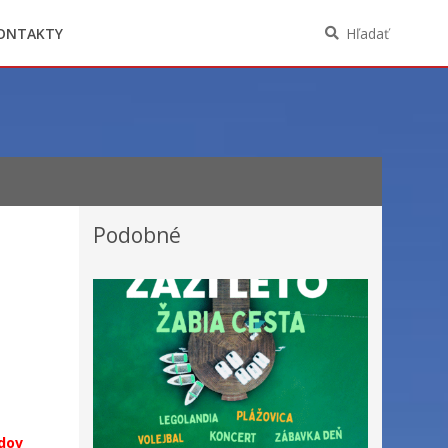
Oznámenia funkcií, zamestnaní, činností a
majetkových pomerov verejného funkcionára
ONTAKTY
Hľadať
Podobné
odov