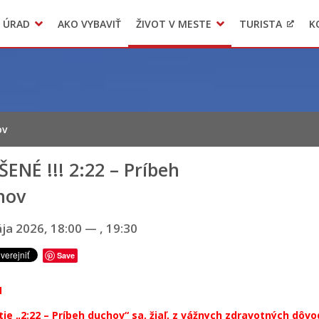
 ÚRAD
AKO VYBAVIŤ
ŽIVOT V MESTE
TURISTA
K
Transparentné mesto
Voľba hlavného kontrolóra mesta Levoča
LIMKA
ov
ENÉ !!! 2:22 – Príbeh
hov
ja 2026, 18:00
—
, 19:30
Save
M
ie „2:22 – Príbeh duchov“ sa, žiaľ, z vážnych zdravotných dôv