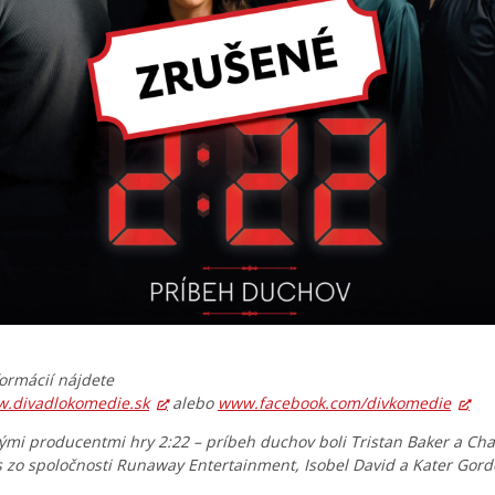
formácií nájdete
.divadlokomedie.sk
alebo
www.facebook.com/divkomedie
mi producentmi hry 2:22 – príbeh duchov boli Tristan Baker a Cha
 zo spoločnosti Runaway Entertainment, Isobel David a Kater Gord