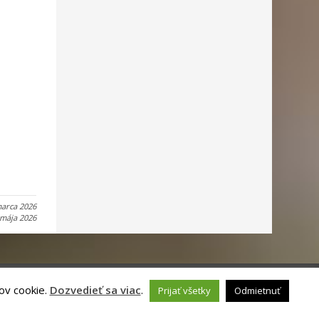
marca 2026
 mája 2026
ov cookie.
Dozvedieť sa viac
.
Prijať všetky
Odmietnuť