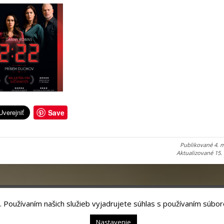
Save
Publikované
4. 
Aktualizované
15.
. Používaním našich služieb vyjadrujete súhlas s používaním súbor
chnology, s.r.o.
Nastavenie