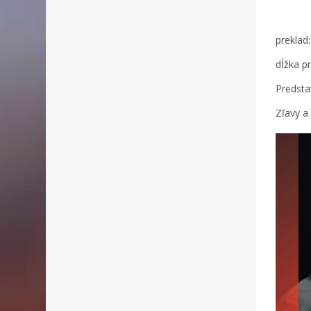
preklad
dĺžka p
Predsta
Zľavy a