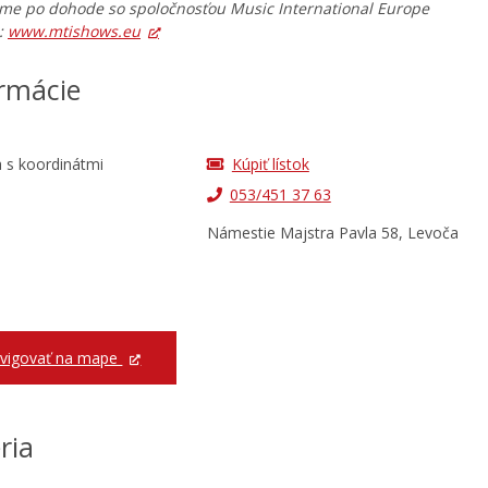
me po dohode so spoločnosťou Music International Europe
:
www.mtishows.eu
rmácie
Kúpiť lístok
053/451 37 63
Námestie Majstra Pavla 58, Levoča
vigovať na mape
ria