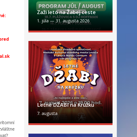
Zaži leto na Žabej ceste
né:
1. júla
—
31. augusta 2026
 pred
al.sk
Letné DŽABI na Krúžku
7. augusta
prítomní
zvláštne
vať?