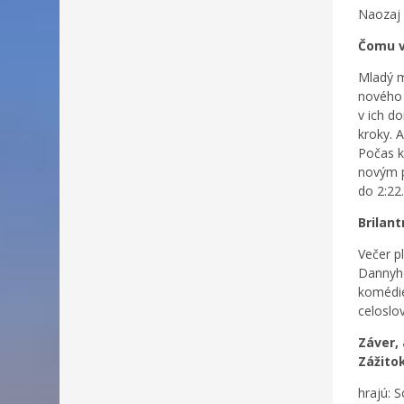
Naozaj 
Čomu v
Mladý m
nového 
v ich d
kroky. A
Počas k
novým p
do 2:22.
Brilan
Večer p
Dannyho
komédie
celoslo
Záver, 
Zážitok
hrajú: 