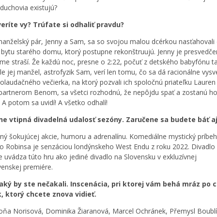
duchovia existujú?
eríte vy? Trúfate si odhaliť pravdu?
anželský pár, Jenny a Sam, sa so svojou malou dcérkou nasťahovali
bytu starého domu, ktorý postupne rekonštruujú. Jenny je presvedče
ome straší. Že každú noc, presne o 2:22, počuť z detského babyfónu 
le jej manžel, astrofyzik Sam, verí len tomu, čo sa dá racionálne vysvet
olaudačného večierka, na ktorý pozvali ich spoločnú priateľku Lauren 
artnerom Benom, sa všetci rozhodnú, že nepôjdu spať a zostanú h
 A potom sa uvidí! A všetko odhalí!
tne vtipná divadelná udalosť sezóny. Zaručene sa budete báť aj
lný šokujúcej akcie, humoru a adrenalínu. Komediálne mystický príbeh
 Robinsa je senzáciou londýnskeho West Endu z roku 2022. Divadlo
 uvádza túto hru ako jediné divadlo na Slovensku v exkluzívnej
venskej premiére.
aký by ste nečakali. Inscenácia, pri ktorej vám behá mráz po c
, ktorý chcete znova vidieť.
Soňa Norisová, Dominika Žiaranová, Marcel Ochránek, Přemysl Boubl