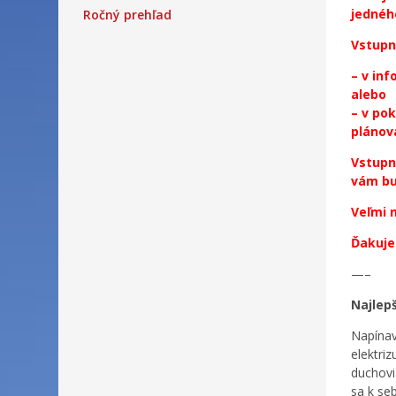
jednéh
Ročný prehľad
Vstupn
– v inf
alebo
– v pok
plánov
Vstupn
vám bu
Veľmi 
Ďakuje
—–
Najlepš
Napínav
elektri
duchovi
sa k se