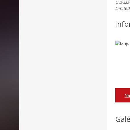
Uvádza
Limited
Info
Na
Galé