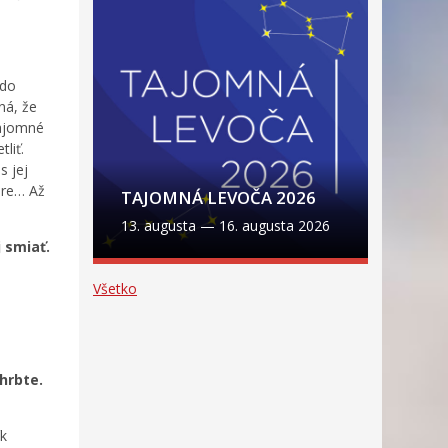
 do
ná, že
tajomné
liť.
s jej
ore… Až
TAJOMNÁ LEVOČA 2026
13. augusta
—
16. augusta 2026
 smiať.
Všetko
hrbte.
ík