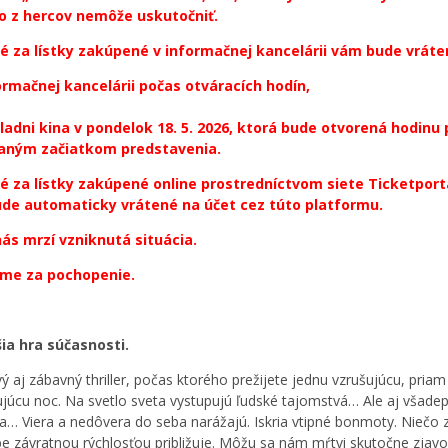
o z hercov nemôže uskutočniť.
é za lístky zakúpené v informačnej kancelárii vám bude vráte
ormačnej kancelárii počas otváracích hodín,
ladni kina v pondelok 18. 5. 2026, ktorá bude otvorená hodinu
aným začiatkom predstavenia.
é za lístky zakúpené online prostredníctvom siete Ticketport
de automaticky vrátené na účet cez túto platformu.
nás mrzí vzniknutá situácia.
me za pochopenie.
ia hra súčasnosti.
ý aj zábavný thriller, počas ktorého prežijete jednu vzrušujúcu, priam
zujúcu noc. Na svetlo sveta vystupujú ľudské tajomstvá… Ale aj všade
a… Viera a nedôvera do seba narážajú. Iskria vtipné bonmoty. Niečo 
be závratnou rýchlosťou približuje. Môžu sa nám mŕtvi skutočne zjavo