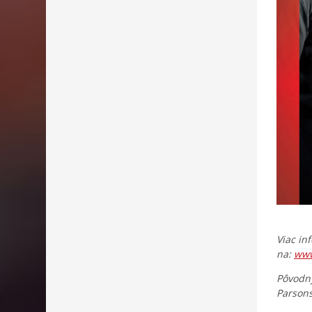
Viac in
na:
www
Pôvodný
Parsons