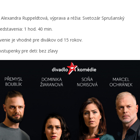
: Alexandra Ruppeldtová, výprava a réžia: Svetozár Sprušanský
redstavenia: 1 hod. 40 min.
venie je vhodné pre divákov od 15 rokov.
 vstupenky pre deti: bez zľavy