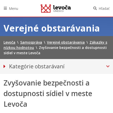
Menu
Hľadať
Preskočiť
na
Verejné obstarávania
obsah
Levoča
\
Samospráva
\
Verejné obstarávania
\
Zákazky s
nízkou hodnotou
\
Zvyšovanie bezpečnosti a dostupnosti
sídiel v meste Levoča
Kategórie obstarávaní
ZÁKAZKY S NÍZKOU HODNOTOU
Zvyšovanie bezpečnosti a
Nadlimitné, podlimitné
Elektronické trhovisko
dostupnosti sídiel v meste
Súhrnné správy
Levoča
Úrad pre verejné obstarávanie – profil mesta Levoča ako
verejného obstarávateľa