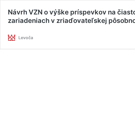
Návrh VZN o výške príspevkov na čiast
zariadeniach v zriaďovateľskej pôsobn
Levoča