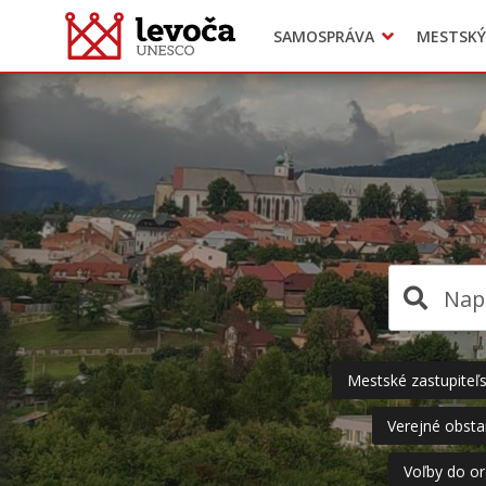
SAMOSPRÁVA
MESTSKÝ
Dokumenty mesta
Projekty
Doprava
Preskočiť
na
obsah
Mestské zastupiteľ
Verejné obsta
Voľby do o