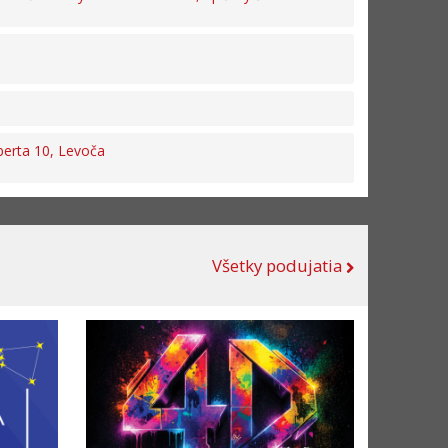
berta 10, Levoča
Všetky podujatia