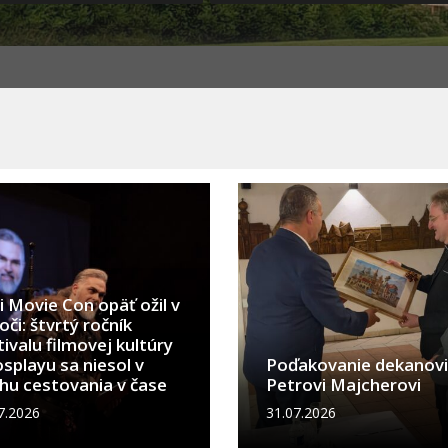
i Movie Con opäť ožil v
oči: štvrtý ročník
tivalu filmovej kultúry
osplayu sa niesol v
Poďakovanie dekanovi
hu cestovania v čase
Petrovi Majcherovi
7.2026
31.07.2026