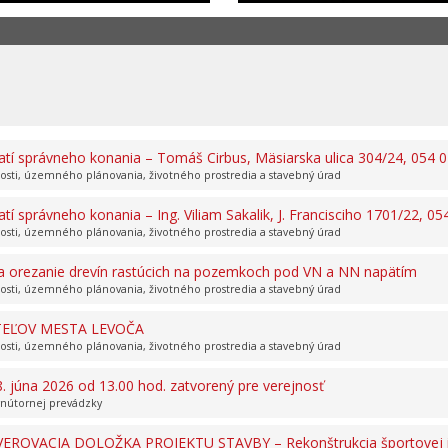
í správneho konania – Tomáš Cirbus, Mäsiarska ulica 304/24, 054 
nosti, územného plánovania, životného prostredia a stavebný úrad
 správneho konania – Ing. Viliam Sakalik, J. Francisciho 1701/22, 0
nosti, územného plánovania, životného prostredia a stavebný úrad
 a orezanie drevín rastúcich na pozemkoch pod VN a NN napätím
nosti, územného plánovania, životného prostredia a stavebný úrad
EĽOV MESTA LEVOČA
nosti, územného plánovania, životného prostredia a stavebný úrad
. júna 2026 od 13.00 hod. zatvorený pre verejnosť
vnútornej prevádzky
VEROVACIA DOLOŽKA PROJEKTU STAVBY – Rekonštrukcia športovej infra