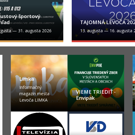
ustový športový
hľad
TAJOMNÁ LEVOČA 20
ugusta
—
31. augusta 2026
13. augusta
—
16. augusta 
Limka
Informačný
VIEME TRIEDIŤ -
magazín mesta
Envipak
Levoča LIMKA