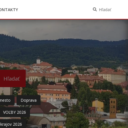
Oznámenia funkcií, zamestnaní, činností a
majetkových pomerov verejného funkcionára
ONTAKTY
Hľadať
Hľadať
mesto
Doprava
VOĽBY 2026
krajov 2026