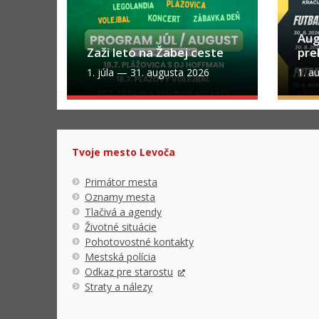
Aug
Zaži leto na Žabej ceste
pre
1. júla
—
31. augusta 2026
1. a
Tvoje mesto Levoča
Primátor mesta
Oznamy mesta
Tlačivá a agendy
Životné situácie
Pohotovostné kontakty
Mestská polícia
Odkaz pre starostu
Straty a nálezy