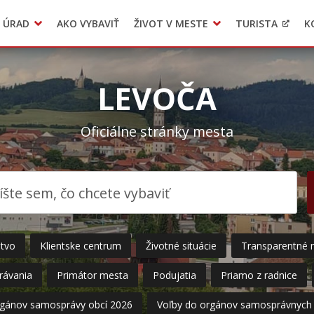
 ÚRAD
AKO VYBAVIŤ
ŽIVOT V MESTE
TURISTA
K
Transparentné mesto
Voľba hlavného kontrolóra mesta Levoča
LIMKA
LEVOČA
Oficiálne stránky mesta
stvo
Klientske centrum
Životné situácie
Transparentné 
rávania
Primátor mesta
Podujatia
Priamo z radnice
rgánov samosprávy obcí 2026
Voľby do orgánov samosprávnych 