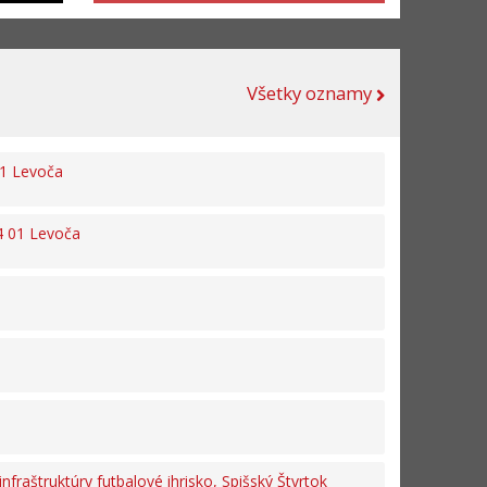
Všetky oznamy
01 Levoča
54 01 Levoča
štruktúry futbalové ihrisko, Spišský Štvrtok