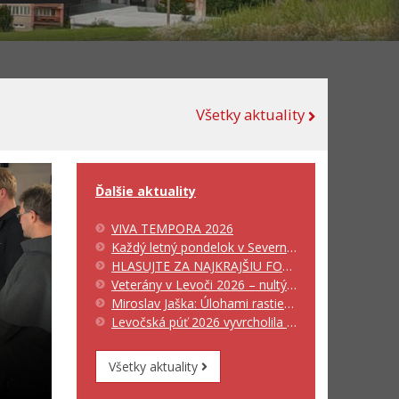
Všetky aktuality
Ďalšie aktuality
VIVA TEMPORA 2026
Každý letný pondelok v Severnom parku patrí spevu!
HLASUJTE ZA NAJKRAJŠIU FOTOGRAFIU Z ÚZEMIA MAS 2026!
Veterány v Levoči 2026 – nultý ročník – deň plný krásnych strojov, skvelých ľudí a výbornej atmosféry!
Miroslav Jaška: Úlohami rastieš – a Levoča ma naučila, čo to znamená
Levočská púť 2026 vyvrcholila slávnostnou odpustovou svätou omšou na Mariánskej hore
Všetky aktuality